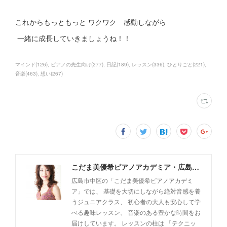
これからもっともっと ワクワク 感動しながら
一緒に成長していきましょうね！！
マインド
(
126
)
ピアノの先生向け
(
277
)
日記
(
189
)
レッスン
(
336
)
ひとりごと
(
221
)
音楽
(
463
)
想い
(
267
)
こだま美優希ピアノアカデミア・広島市中区
広島市中区の「こだま美優希ピアノアカデミ
ア」では、 基礎を大切にしながら絶対音感を養
うジュニアクラス、 初心者の大人も安心して学
べる趣味レッスン、 音楽のある豊かな時間をお
届けしています。 レッスンの柱は 「テクニッ