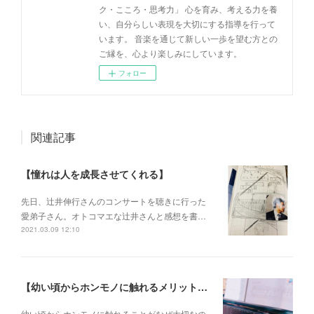
ク・こころ・思考力」 心を育み、考える力を養
い、自分らしい表現を大切にする指導を行って
います。 音楽を通じて新しい一歩を望む方との
ご縁を、心より楽しみにしています。
フォロー
関連記事
【憧れは人を成長させてくれる】
先日、辻井伸行さんのコンサートを 聴きに行った
愛弟子さん。 オトコマエな辻井さんと 感想を書…
2021.03.09 12:10
【幼い頃からホンモノに触れるメリットとは？】
幼い頃からホンモノに 触れることがなぜ大切なの