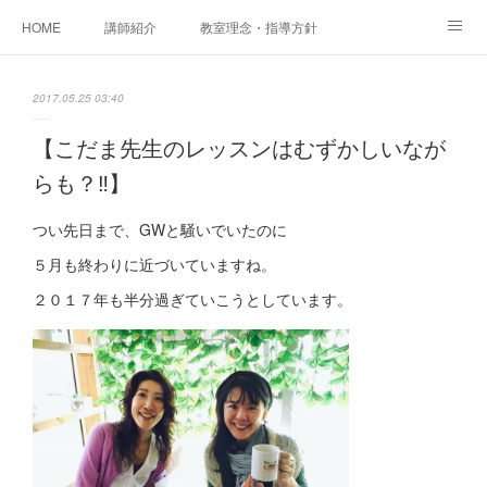
HOME
講師紹介
教室理念・指導方針
アカデミアInstagram
レッスン実績＆レッスン生の声
2017.05.25 03:40
レッスンメニュー
アメブロ
書籍
【こだま先生のレッスンはむずかしいなが
らも？‼︎】
ご相談・体験レッスンお申し込み
アクセス
演奏スケジュール
つい先日まで、GWと騒いでいたのに
５月も終わりに近づいていますね。
２０１７年も半分過ぎていこうとしています。