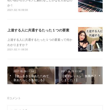
か！
2021.02.16 09:00
上達する人に共通するたった１つの要素
上達する人に共通するたった１つの要素って何か
わかりますか？
2021.02.11 09:30
2017.05.29 11:14
2017.05.23 11:30
【故ふるきを温あたためて
【東京レッスン 無事終了
新あたらしきを知しる】
しました！】
0
コメント