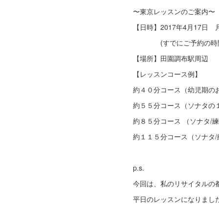
〜東京レッスンのご案
【日時】2017年4月17日 
(すでにご予約の時間も
【場所】田園調布駅周辺 
【レッスンコース例】
約４０分コース（幼児期
約５５分コース（ソナタの
約８５分コース （ソ
約１１５分コース（ソナタ/
p.s.
今回は、私のリサイタルの
平日のレッスンになりまし