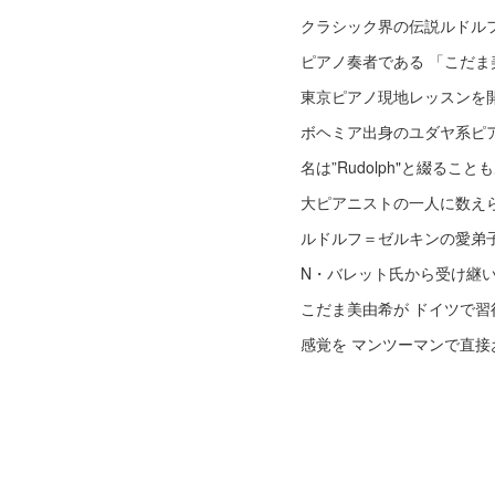
クラシック界の伝説ルドル
ピアノ奏者である 「こだ
東京ピアノ現地レッスンを
ボヘミア出身のユダヤ系ピ
名は”Rudolph"と綴るこ
大ピアニストの一人に数え
ルドルフ＝ゼルキンの愛弟
N・バレット氏から受け継い
こだま美由希が ドイツで
感覚を マンツーマンで直接