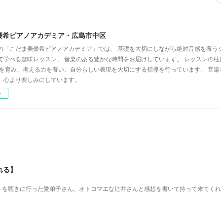
優希ピアノアカデミア・広島市中区
の「こだま美優希ピアノアカデミア」では、 基礎を大切にしながら絶対音感を養う
て学べる趣味レッスン、 音楽のある豊かな時間をお届けしています。 レッスンの柱
心を育み、考える力を養い、自分らしい表現を大切にする指導を行っています。 音
、心より楽しみにしています。
ー
れる】
を 聴きに行った愛弟子さん。 オトコマエな辻井さんと 感想を書いて持って来てく