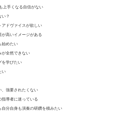
も上手くなる自信がない
ない？
トアドヴァイスが欲しい
居が高いイメージがある
ら始めたい
みが全然できない
グを学びたい
たい
い、強要されたくない
の指導者に迷っている
ら自分自身も演奏の研鑽を積みたい