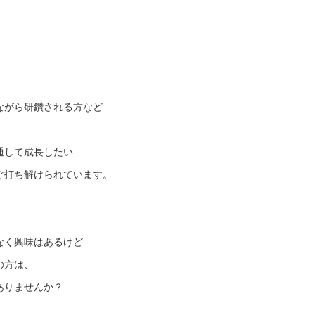
、
ながら研鑽される方など
通して成長したい
ぐ打ち解けられています。
なく興味はあるけど
の方は、
ありませんか？