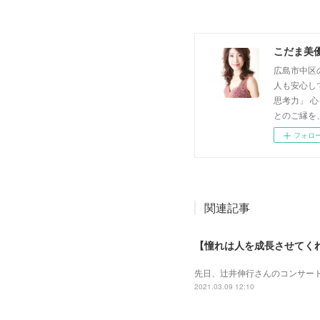
こだま美
広島市中区
人も安心し
思考力」 
とのご縁を
フォロ
関連記事
【憧れは人を成長させてく
先日、辻井伸行さんのコンサート
2021.03.09 12:10