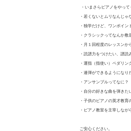
・いまさらピアノをやって
・若くないとムリなんじゃ
・独学だけど、ワンポイン
・クラシックってなんか敷
・月１回程度のレッスンか
・読譜力をつけたい、譜読
・運指（指使い）ペダリン
・連弾ができるようになり
・アンサンブルってなに？
・自分の好きな曲を弾きた
・子供のピアノの英才教育
・ピアノ教室を主宰しなが
ご安心ください。