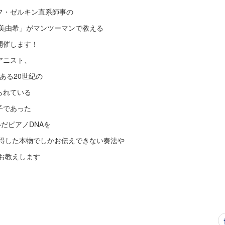
フ・ゼルキン直系師事の
ま美由希」がマンツーマンで教える
開催します！
アニスト、
ともある20世紀の
られている
子であった
だピアノDNAを
習得した本物でしかお伝えできない奏法や
お教えします