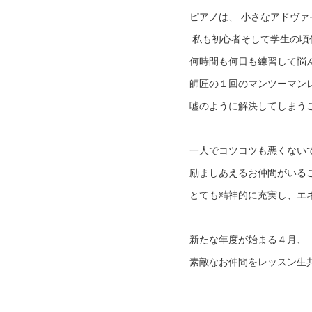
ピアノは、 小さなアドヴ
私も初心者そして学生の頃
何時間も何日も練習して悩
師匠の１回のマンツーマン
嘘のように解決してしまう
一人でコツコツも悪くない
励ましあえるお仲間がいる
とても精神的に充実し、エ
新たな年度が始まる４月、
素敵なお仲間をレッスン生