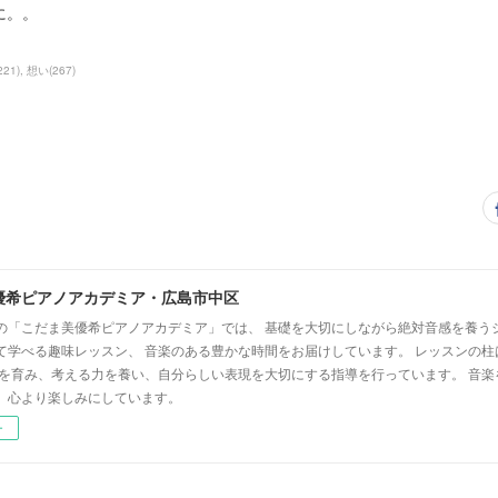
めに。。
221
)
想い
(
267
)
優希ピアノアカデミア・広島市中区
の「こだま美優希ピアノアカデミア」では、 基礎を大切にしながら絶対音感を養う
て学べる趣味レッスン、 音楽のある豊かな時間をお届けしています。 レッスンの柱
心を育み、考える力を養い、自分らしい表現を大切にする指導を行っています。 音
、心より楽しみにしています。
ー