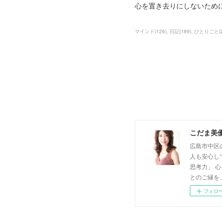
心を置き去りにしないた
マインド
(
126
)
日記
(
189
)
ひとりごと
(
こだま美
広島市中区
人も安心し
思考力」 
とのご縁を
フォロ