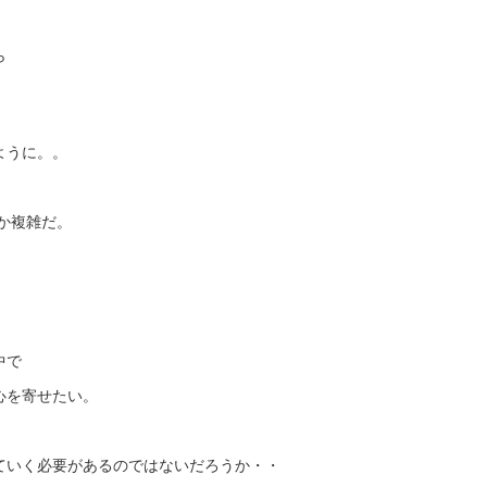
ら
ように。。
か複雑だ。
。
中で
心を寄せたい。
ていく必要があるのではないだろうか・・