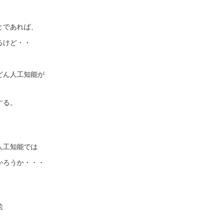
とであれば、
るけど・・
どん人工知能が
する。
人工知能では
かろうか・・・
絵