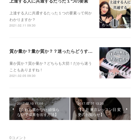
上達する人に共通するたった１つの要素
上達する人に共通するたった１つの要素って何か
わかりますか？
2021.02.11 09:30
質か量か？量か質か？？迷ったらどうする？？？
量か質か？ 質か量か？ どちらも大切！だから迷う
こともありますね！
2021.02.05 09:30
2017.02.10 11:00
2017.02.07 13:20
【だれも書かない 頑張ら
【３月 東京レッスン日 変
ないで成果を出す方法】
更のお知らせ】
0
コメント