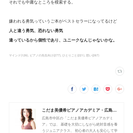
それでも中庸なところを模索する。
嫌われる勇気っていうご本がベストセラーになってるけど
人と違う勇気、恐れない勇気
違っているから個性であり、ユニークなんじゃないかな。
マインド
(
126
)
ピアノの先生向け
(
277
)
ひとりごと
(
221
)
想い
(
267
)
こだま美優希ピアノアカデミア・広島市中区
広島市中区の「こだま美優希ピアノアカデミ
ア」では、 基礎を大切にしながら絶対音感を養
うジュニアクラス、 初心者の大人も安心して学