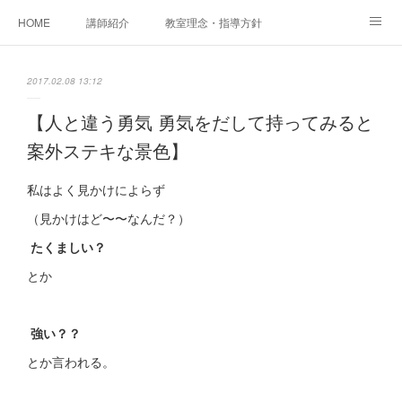
HOME
講師紹介
教室理念・指導方針
アカデミアInstagram
レッスン実績＆レッスン生の声
2017.02.08 13:12
レッスンメニュー
アメブロ
書籍
【人と違う勇気 勇気をだして持ってみると
案外ステキな景色】
ご相談・体験レッスンお申し込み
アクセス
演奏スケジュール
私はよく見かけによらず
（見かけはど〜〜なんだ？）
たくましい？
とか
強い？？
とか言われる。