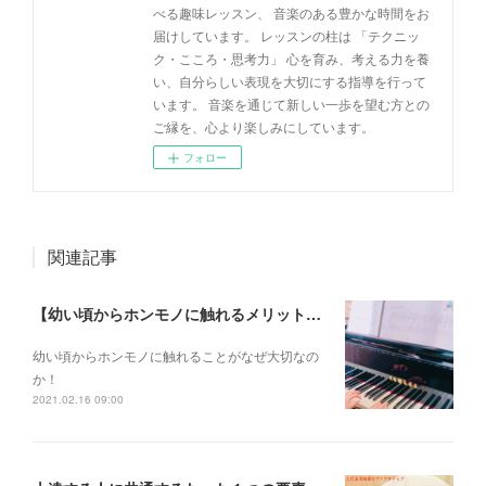
べる趣味レッスン、 音楽のある豊かな時間をお
届けしています。 レッスンの柱は 「テクニッ
ク・こころ・思考力」 心を育み、考える力を養
い、自分らしい表現を大切にする指導を行って
います。 音楽を通じて新しい一歩を望む方との
ご縁を、心より楽しみにしています。
フォロー
関連記事
【幼い頃からホンモノに触れるメリットとは？】
幼い頃からホンモノに 触れることがなぜ大切なの
か！
2021.02.16 09:00