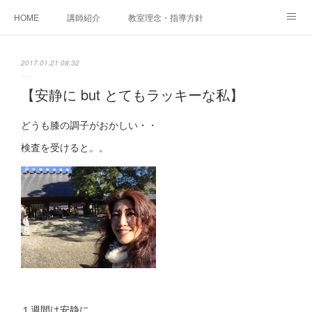
HOME
講師紹介
教室理念・指導方針
アカデミアInstagram
レッスン実績＆レッスン生の声
2017.01.21 08:32
レッスンメニュー
アメブロ
書籍
【安静に but とてもラッキーな私】
ご相談・体験レッスンお申し込み
アクセス
演奏スケジュール
どうも膝の調子がおかしい・・
検査を受けると。。
１週間は安静に。。