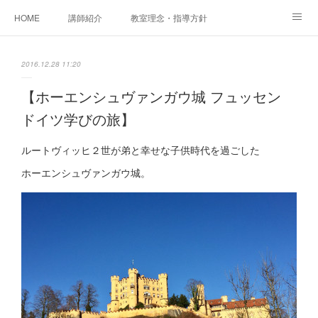
HOME
講師紹介
教室理念・指導方針
アカデミアInstagram
レッスン実績＆レッスン生の声
2016.12.28 11:20
レッスンメニュー
アメブロ
書籍
【ホーエンシュヴァンガウ城 フュッセン
ドイツ学びの旅】
ご相談・体験レッスンお申し込み
アクセス
演奏スケジュール
ルートヴィッヒ２世が弟と幸せな子供時代を過ごした
ホーエンシュヴァンガウ城。