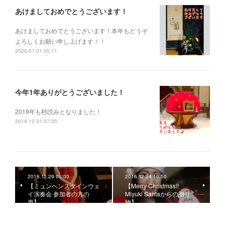
あけましておめでとうございます！
あけましておめでとうございます！本年もどうぞ
よろしくお願い申し上げます！！
2020.01.01 05:11
今年1年ありがとうございました！
2019年も秒読みとなりました！
2019.12.31 07:35
2016.12.29 08:00
2016.12.24 10:50
【ミュンヘンスタインウェ
【Merry Christmas!!
イ演奏会 参加者の方の
Miyuki Santaからの贈り
声】
物】