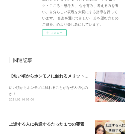
ク・こころ・思考力」 心を育み、考える力を養
い、自分らしい表現を大切にする指導を行って
います。 音楽を通じて新しい一歩を望む方との
ご縁を、心より楽しみにしています。
フォロー
関連記事
【幼い頃からホンモノに触れるメリットとは？】
幼い頃からホンモノに 触れることがなぜ大切なの
か！
2021.02.16 09:00
上達する人に共通するたった１つの要素