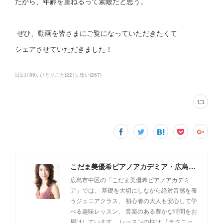
だから、年齢を重ねるって素敵だと思う。
ぜひ、動画を皆さまにご覧になっていただきたくて
シェアさせていただきました！
日記
(
189
)
ひとりごと
(
221
)
想い
(
267
)
こだま美優希ピアノアカデミア・広島市中区
広島市中区の「こだま美優希ピアノアカデミ
ア」では、 基礎を大切にしながら絶対音感を養
うジュニアクラス、 初心者の大人も安心して学
べる趣味レッスン、 音楽のある豊かな時間をお
届けしています。 レッスンの柱は 「テクニッ