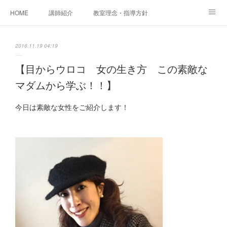
HOME
講師紹介
教室理念・指導方針
アカデミアInstagram
レッスン実績＆レッスン生の声
2016.11.19 04:19
レッスンメニュー
アメブロ
書籍
【目からウロコ 女の生き方 この素敵な
マダムから学ぶ！！】
ご相談・体験レッスンお申し込み
アクセス
演奏スケジュール
今日は素敵な女性をご紹介します！