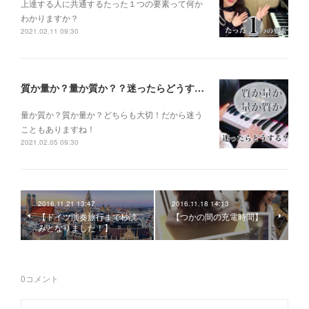
上達する人に共通するたった１つの要素って何か
わかりますか？
2021.02.11 09:30
質か量か？量か質か？？迷ったらどうする？？？
量か質か？ 質か量か？ どちらも大切！だから迷う
こともありますね！
2021.02.05 09:30
2016.11.21 13:47
2016.11.18 14:13
【ドイツ演奏旅行まで秒読
【つかの間の充電時間】
みとなりました！】
0
コメント