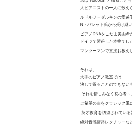
名は”Rudolph"と綴ること
大ピアニストの一人に数え
ルドルフ＝ゼルキンの愛弟
N・バレット氏から受け継
ピアノDNAをこだま美由希
ドイツで習得した本物でし
マンツーマンで直接お教え
それは、
大手のピアノ教室では
決して得ることのできない
それを惜しみなく初心者～
ご希望の曲をクラシック風
英才教育を切望されている
絶対音感習得レクチャーな