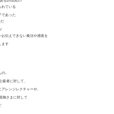
もある20世紀の
られている
子であった
いだ
が
かお伝えできない奏法や感覚を
します
もの。
上級者に対して、
にアレンジレクチャーや、
親御さまに対して
ど