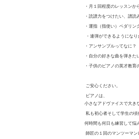
・月１回程度のレッスンか
・読譜力をつけたい、譜読
・運指（指使い）ペダリン
・連弾ができるようになり
・アンサンブルってなに？
・自分の好きな曲を弾きた
・子供のピアノの英才教育
ご安心ください。
ピアノは、
小さなアドヴァイスで大き
私も初心者そして学生の頃
何時間も何日も練習して悩
師匠の１回のマンツーマン