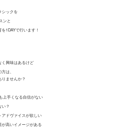
ラシックを
スンと
を1DAYで行います！
なく興味はあるけど
の方は、
ありませんか？
も上手くなる自信がない
ない？
トアドヴァイスが欲しい
居が高いイメージがある