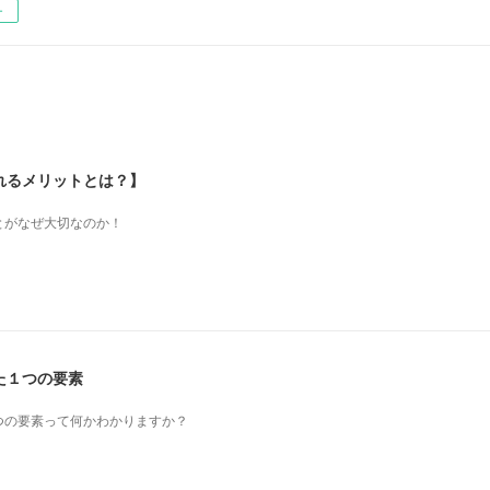
ー
れるメリットとは？】
とがなぜ大切なのか！
た１つの要素
つの要素って何かわかりますか？