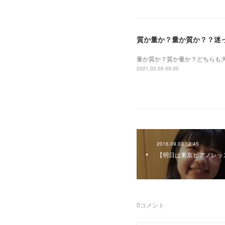
質か量か？量か質か？？迷
量か質か？ 質か量か？ どちら
2021.02.05 09:30
2016.09.03 12:45
【明日は東京ピアノレッ
0
コメント