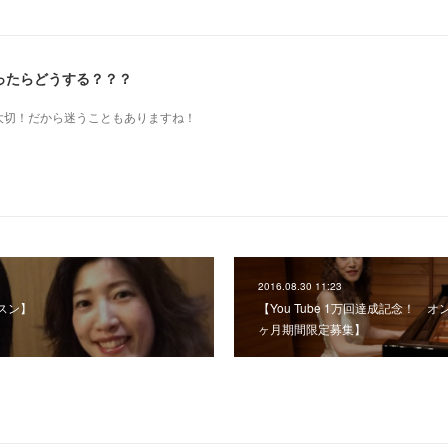
ったらどうする？？？
も大切！だから迷うこともありますね！
2016.08.30 11:23
スン】
【You Tube 1万回達成記念！
ヶ月期間限定募集】