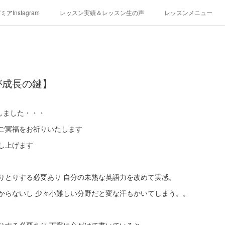
アInstagram
レッスン実績＆レッスン生の声
レッスンメニュー
アクセス
演奏スケジュール
が成長の鍵】
しました・・・
ご冥福をお祈りいたします
し上げます
りとりする必要あり 自分の未熟な英語力を改めて実感。
からないし 少々小難しい分野だと変な汗もかいてしまう。。