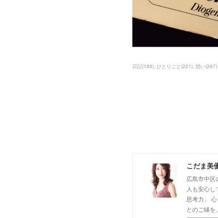
日記
(
189
)
ひとりごと
(
221
)
想い
(
267
)
こだま美
広島市中区
人も安心し
思考力」 
とのご縁を